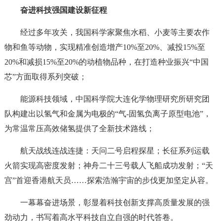
奋进科技强国建设新征程
经过多年攻关，我国科学家聚焦水稻、小麦等主要农作
物和鱼等动物，实现精准创造增产10%至20%、减投15%至
20%和减损15%至20%的动植物品种，在打造种业振兴“中国
芯”方面取得系列突破；
能源科技领域，中国科学院大连化学物理研究所研究团
队构建出以氢气和金属为电极的“气-固氢负离子原型电池”，
为常温常压高效储氢提供了全新技术路线；
航天战线连战连捷：天问二号启程探星；长征系列运载
火箭实现高密度发射；神舟二十三号载人飞船成功发射；“天
宫”首迎香港航天员……探索浩瀚宇宙的步伐更加坚定从容。
一幕幕奋进场景，彰显着科技创新支撑高质量发展的强
劲动力，书写着高水平科技自立自强的时代答卷。